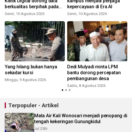
Klinik Digital dorong data
kampus menjadi penjaga
berkualitas berpihak pada
kepercayaan di Era AI
manusia
Senin, 10 Agustus 2026
Senin, 10 Agustus 2026
Yang hilang bukan hanya
Dedi Mulyadi minta LPM
sekadar kursi
bantu dorong percepatan
pembangunan desa
Minggu, 9 Agustus 2026
Sabtu, 8 Agustus 2026
Terpopuler - Artikel
Mata Air Kali Wonosari menjadi penopang di
tengah kekeringan Gunungkidul
Jul 25th