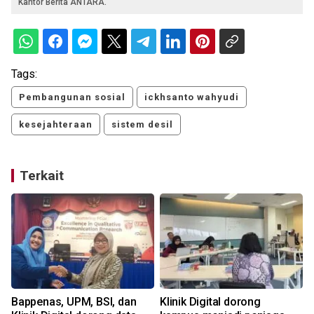
Kantor Berita ANTARA.
Tags:
Pembangunan sosial
ickhsanto wahyudi
kesejahteraan
sistem desil
Terkait
g
Bappenas, UPM, BSI, dan
Klinik Digital dorong