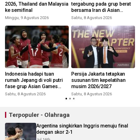
2026, Thailand dan Malaysia
tergabung pada grup berat
ke semifinal
bersama Iran di Asian
Games 2026
Minggu, 9 Agustus 2026
Sabtu, 8 Agustus 2026
Indonesia hadapi tuan
Persija Jakarta tetapkan
P
rumah Jepang di voli putri
susunan tim kepelatihan
fase grup Asian Games
musim 2026/2027
2026
Sabtu, 8 Agustus 2026
Sabtu, 8 Agustus 2026
Terpopuler - Olahraga
Argentina singkirkan Inggris menuju final
dengan skor 2-1
Jul 16th