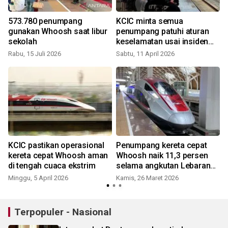
573.780 penumpang
KCIC minta semua
gunakan Whoosh saat libur
penumpang patuhi aturan
sekolah
keselamatan usai insiden
pintu Whoosh ditahan
Rabu, 15 Juli 2026
Sabtu, 11 April 2026
KCIC pastikan operasional
Penumpang kereta cepat
kereta cepat Whoosh aman
Whoosh naik 11,3 persen
di tengah cuaca ekstrim
selama angkutan Lebaran
2026
Minggu, 5 April 2026
Kamis, 26 Maret 2026
Terpopuler - Nasional