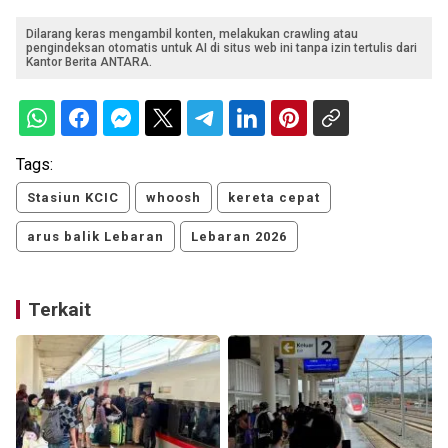
Dilarang keras mengambil konten, melakukan crawling atau
pengindeksan otomatis untuk AI di situs web ini tanpa izin tertulis dari
Kantor Berita ANTARA.
Tags:
Stasiun KCIC
whoosh
kereta cepat
arus balik Lebaran
Lebaran 2026
Terkait