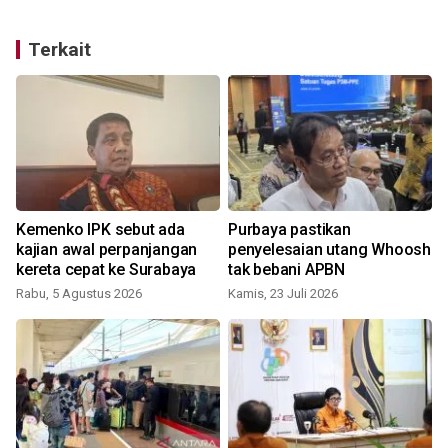
Terkait
Kemenko IPK sebut ada
Purbaya pastikan
kajian awal perpanjangan
penyelesaian utang Whoosh
kereta cepat ke Surabaya
tak bebani APBN
Rabu, 5 Agustus 2026
Kamis, 23 Juli 2026
S