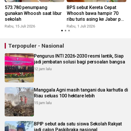
573.780 penumpang
BPS sebut Kereta Cepat
gunakan Whoosh saat libur
Whoosh bawa hampir 70
sekolah
ribu turis asing ke Jabar per
S
Mei 2026
Rabu, 15 Juli 2026
Rabu, 1 Juli 2026
Terpopuler - Nasional
Pengurus INTI 2026-2030 resmi lantik, Siap
jadi jembatan solusi bagi persoalan bangsa
12 jam lalu
Manggala Agni masih tangani dua karhutla di
Riau seluas 100 hektare lebih
15 jam lalu
BPIP sebut ada satu siswa Sekolah Rakyat
jadi calon Paskibraka nasional