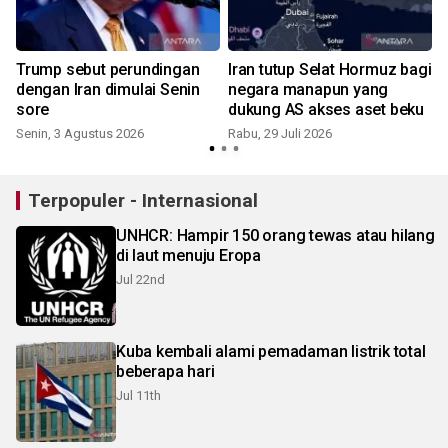
Trump sebut perundingan
Iran tutup Selat Hormuz bagi
dengan Iran dimulai Senin
negara manapun yang
sore
dukung AS akses aset beku
Senin, 3 Agustus 2026
Rabu, 29 Juli 2026
K
Terpopuler - Internasional
UNHCR: Hampir 150 orang tewas atau hilang
di laut menuju Eropa
Jul 22nd
Kuba kembali alami pemadaman listrik total
beberapa hari
Jul 11th