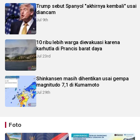
Trump sebut Spanyol "akhirnya kembali" usai
diancam
Jul 9th
10 ribu lebih warga dievakuasi karena
karhutla di Prancis barat daya
Jul 23rd
Shinkansen masih dihentikan usai gempa
magnitudo 7,1 di Kumamoto
Jul 29th
Foto