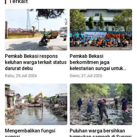
Terkait
Pemkab Bekasi respons
Pemkab Bekasi
keluhan warga terkait status
berkomitmen jaga
darurat debu
kelestarian sungai untuk
tingkatkan kualitas
Rabu, 29 Juli 2026
Senin, 27 Juli 2026
S
lingkungan
Mengembalikan fungsi
Puluhan warga bersihkan
sungai
tumpukan sampah di Sungai