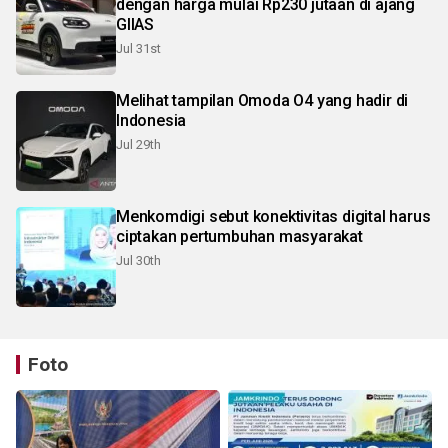
dengan harga mulai Rp230 jutaan di ajang
GIIAS
Jul 31st
Melihat tampilan Omoda O4 yang hadir di
Indonesia
Jul 29th
Menkomdigi sebut konektivitas digital harus
ciptakan pertumbuhan masyarakat
Jul 30th
Foto