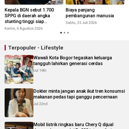
Kepala BGN sebut 1.700
Biaya panjang
SPPG di daerah angka
pembangunan manusia
L
stunting tinggi siap
Sabtu, 25 Juli 2026
beroperasi
Kamis, 6 Agustus 2026
S
Terpopuler - Lifestyle
Wawali Kota Bogor tegaskan keluarga
tangguh lahirkan generasi cerdas
Jul 19th
Dokter minta jangan anak ikut tren konsumsi
makanan pedas tapi ganggu pencernaan
Jul 22nd
Mobil listrik ringkas baru Chery Q dijual