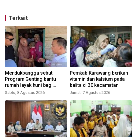
Terkait
Mendukbangga sebut
Pemkab Karawang berikan
i
Program Genting bantu
vitamin dan kalsium pada
rumah layak huni bagi
balita di 30 kecamatan
S
keluarga stunting
Sabtu, 8 Agustus 2026
Jumat, 7 Agustus 2026