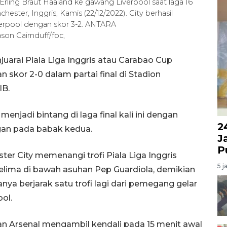
rling Braut Haaland ke gawang Liverpool saat laga 16
hester, Inggris, Kamis (22/12/2022). City berhasil
erpool dengan skor 3-2. ANTARA
on Cairnduff/foc,
uarai Piala Liga Inggris atau Carabao Cup
 skor 2-0 dalam partai final di Stadion
IB.
menjadi bintang di laga final kali ini dengan
2
an pada babak kedua.
J
P
ter City memenangi trofi Piala Liga Inggris
5 j
kelima di bawah asuhan Pep Guardiola, demikian
hanya berjarak satu trofi lagi dari pemegang gelar
ool.
dan Arsenal mengambil kendali pada 15 menit awal