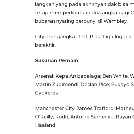
langkah yang pada akhirnya tidak bis
tetap memperlihatkan dua angka bagi Cit
bubaran nyaring berbunyi di Wembley.
City mengangkat trofi Piala Liga Inggri
berakhir.
Susunan Pemain
Arsenal: Kepa Arrizabalaga; Ben White, Wi
Martin Zubimendi, Declan Rice; Bukayo Sa
Gyokeres
Manchester City: James Trafford; Mathe
O’Reilly; Rodri; Antoine Semenyo, Rayan C
Haaland