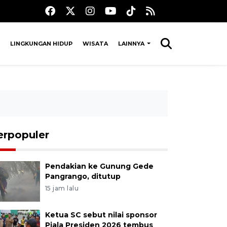
LINGKUNGAN HIDUP
WISATA
LAINNYA
erpopuler
Pendakian ke Gunung Gede
Pangrango, ditutup
15 jam lalu
Ketua SC sebut nilai sponsor
Piala Presiden 2026 tembus