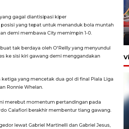
Komisi V DPR tinjau
ang gagal diantisipasi kiper
perlintasan sebidang di
di posisi yang tepat untuk menanduk bola muntah
Stasiun Bogor
tuan demi membawa City memimpin 1-0.
12 Juni 2026 18:49
buat tak berdaya oleh O'Reilly yang menyundul
es ke sisi kiri gawang demi menggandakan
V
ketiga yang mencetak dua gol di final Piala Liga
dan Ronnie Whelan.
demi merebut momentum pertandingan pada
rdo Calafiori berakhir membentur tiang gawang.
Pelanggan Filaha Farm setia
sampai 8 tahan?
or lewat Gabriel Martinelli dan Gabriel Jesus,