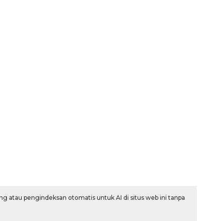
160 ribu sambungan baru
jaringan gas 2026
2026-08-07 18:00:00
g atau pengindeksan otomatis untuk AI di situs web ini tanpa