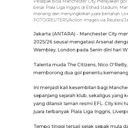
Pesepak bola Manchester City merayakan gol E
besar Piala Liga Inggris di Etihad Stadium, Manc
menang dan menyingkirkan juara bertahan Liv
FOTO/REUTERS/Action Images via Reuters/Jas
Jakarta (ANTARA) - Manchester City menj
2025/26 seusai mengatasi Arsenal dengan
Wembley, London pada Senin dini hari W
Talenta muda The Citizens, Nico O'Reilly, 
memborong dua gol penentu kemenang
Ini menjadi kali kesembilan bagi Manches
sepanjang sejarah klub, sekaligus yang 
yang dilansir laman resmi EFL. City kini 
juara terbanyak Piala Liga Inggris, Liverp
Tempo tinggi tersaji sejak sepak mula 