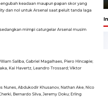
1 Juni 2026 05:47
a mengubah keadaan maupun papan skor yang
y dan nol untuk Arsenal saat peluit tanda laga
I
s, sedangkan mimpi caturgelar Arsenal musim
lliam Saliba, Gabriel Magalhaes, Piero Hincapie;
ka, Kai Havertz, Leandro Trossard; Viktor
us Nunes, Abdukodir Khusanov, Nathan Ake, Nico
herki, Bernardo Silva, Jeremy Doku; Erling