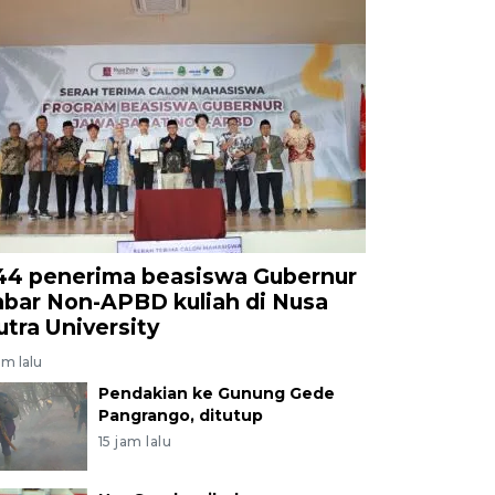
44 penerima beasiswa Gubernur
abar Non-APBD kuliah di Nusa
utra University
am lalu
Pendakian ke Gunung Gede
Pangrango, ditutup
15 jam lalu