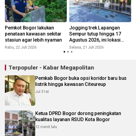
Pemkot Bogor lakukan
Jogging trek Lapangan
penataan kawasan sekitar
Sempur tutup hingga 17
stasiun agar lebih nyaman
Agustus 2026, ini lokasi
alternatifnya
Rabu, 22 Juli 2026
Selasa, 21 Juli 2026
S
Terpopuler - Kabar Megapolitan
Pemkab Bogor buka opsi koridor baru bus
listrik hingga kawasan Citeureup
Jul 31st
Ketua DPRD Bogor dorong peningkatan
kualitas layanan RSUD Kota Bogor
12 menit lalu