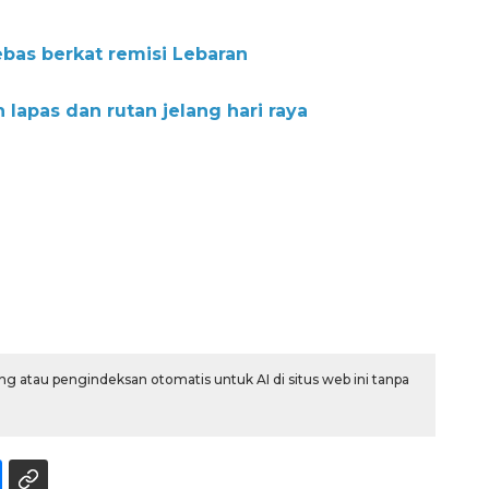
bas berkat remisi Lebaran
 lapas dan rutan jelang hari raya
g atau pengindeksan otomatis untuk AI di situs web ini tanpa
Memberantas kejahatan
jalanan Jakarta
2026-08-05 18:00:00