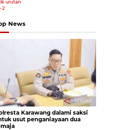
op News
olresta Karawang dalami saksi
ntuk usut penganiayaan dua
emaja