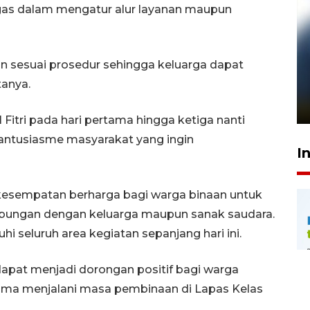
ugas dalam mengatur alur layanan maupun
n sesuai prosedur sehingga keluarga dapat
Pelanggan Filaha Farm setia
anya.
sampai 8 tahan?
1 Juni 2026 05:47
Fitri pada hari pertama hingga ketiga nanti
antusiasme masyarakat yang ingin
I
 kesempatan berharga bagi warga binaan untuk
ubungan dengan keluarga maupun sanak saudara.
 seluruh area kegiatan sepanjang hari ini.
apat menjadi dorongan positif bagi warga
lama menjalani masa pembinaan di Lapas Kelas