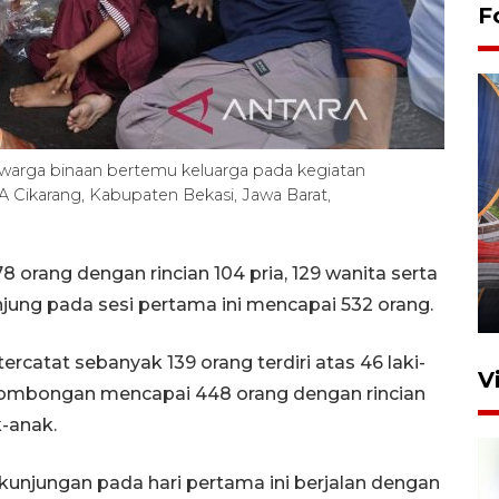
F
arga binaan bertemu keluarga pada kegiatan
IIA Cikarang, Kabupaten Bekasi, Jawa Barat,
Komisi V DPR tinjau
perlintasan sebidang di
Stasiun Bogor
orang dengan rincian 104 pria, 129 wanita serta
jung pada sesi pertama ini mencapai 532 orang.
12 Juni 2026 18:49
rcatat sebanyak 139 orang terdiri atas 46 laki-
V
rombongan mencapai 448 orang dengan rincian
k-anak.
unjungan pada hari pertama ini berjalan dengan