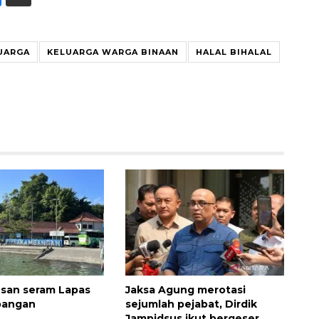
UARGA
KELUARGA WARGA BINAAN
HALAL BIHALAL
kesan seram Lapas
Jaksa Agung merotasi
bangan
sejumlah pejabat, Dirdik
Jampidsus ikut bergeser