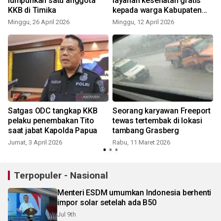
lumpuhkan satu anggota
layanan kesehatan gratis
KKB di Timika
kepada warga Kabupaten
S
Puncak
Minggu, 26 April 2026
Minggu, 12 April 2026
Satgas ODC tangkap KKB
Seorang karyawan Freeport
pelaku penembakan Tito
tewas tertembak di lokasi
saat jabat Kapolda Papua
tambang Grasberg
Jumat, 3 April 2026
Rabu, 11 Maret 2026
K
Terpopuler - Nasional
Menteri ESDM umumkan Indonesia berhenti
impor solar setelah ada B50
Jul 9th