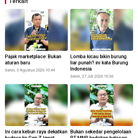
Terkait
Pajak marketplace: Bukan
Lomba kicau bikin burung
aturan baru
liar punah? ini kata Burung
Indonesia
Senin, 3 Agustus 2026 10:44
Senin, 27 Juli 2026 10:36
S
Ini cara kebun raya dekatkan
Bukan sekedar pengelolaan
budaya ke Gen Z lewat
PT MNR hadirkan belasan