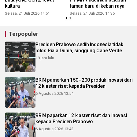
kultura
taman baru di kebun raya
Selasa, 21 Juli 2026 14:51
Selasa, 21 Juli 2026 14:36
S
Terpopuler
Presiden Prabowo sedih Indonesia tidak
lolos Piala Dunia, singgung Cape Verde
18 jam lalu
BRIN pamerkan 150--200 produk inovasi dari
12 klaster riset kepada Presiden
6 Agustus 2026 13:54
BRIN paparkan 12 klaster riset dan inovasi
kepada Presiden Prabowo
6 Agustus 2026 13:42