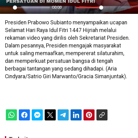
00:00
Play
Mute
Settings
PIP
En
Presiden Prabowo Subianto menyampaikan ucapan
ful
Selamat Hari Raya Idul Fitri 1447 Hijriah melalui
rekaman video yang dirilis oleh Sekretariat Presiden.
Dalam pesannya, Presiden mengajak masyarakat
untuk saling memaafkan, mempererat silaturahim,
dan memperkuat persatuan bangsa di tengah
berbagai tantangan yang sedang dihadapi. (Aria
Cindyara/Satrio Giri Marwanto/Gracia Simanjuntak).