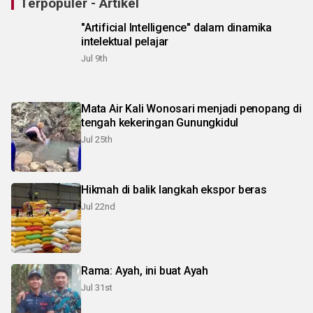
Terpopuler - Artikel
"Artificial Intelligence" dalam dinamika
intelektual pelajar
Jul 9th
Mata Air Kali Wonosari menjadi penopang di
tengah kekeringan Gunungkidul
Jul 25th
Hikmah di balik langkah ekspor beras
Jul 22nd
Rama: Ayah, ini buat Ayah
Jul 31st