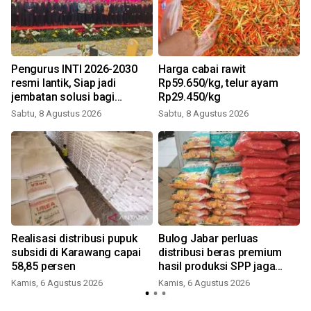
Pengurus INTI 2026-2030
Harga cabai rawit
P
resmi lantik, Siap jadi
Rp59.650/kg, telur ayam
jembatan solusi bagi
Rp29.450/kg
persoalan bangsa
Sabtu, 8 Agustus 2026
Sabtu, 8 Agustus 2026
Realisasi distribusi pupuk
Bulog Jabar perluas
subsidi di Karawang capai
distribusi beras premium
58,85 persen
hasil produksi SPP jaga
harga sesuai HET
Kamis, 6 Agustus 2026
Kamis, 6 Agustus 2026