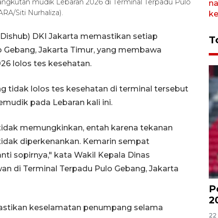
ngkutan mudik Lebaran 2026 di Terminal Terpadu Pulo
RA/Siti Nurhaliza).
(Dishub) DKI Jakarta memastikan setiap
T
lo Gebang, Jakarta Timur, yang membawa
6 lolos tes kesehatan.
idak lolos tes kesehatan di terminal tersebut
udik pada Lebaran kali ini.
tidak memungkinkan, entah karena tekanan
u tidak diperkenankan. Kemarin sempat
ti sopirnya," kata Wakil Kepala Dinas
n di Terminal Terpadu Pulo Gebang, Jakarta
P
2
mastikan keselamatan penumpang selama
22 