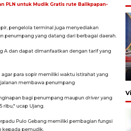
n PLN untuk Mudik Gratis rute Balikpapan-
pir, pengelola terminal juga menyediakan
pun penumpang yang datang dari berbagai daerah.
ng A dan dapat dimanfaatkan dengan tarif yang
Komisi V DPR tinjau
perlintasan sebidang di
Stasiun Bogor
12 Juni 2026 18:49
 agar para sopir memiliki waktu istirahat yang
perjalanan membawa penumpang
V
 penginapan bagi penumpang maupun
driver
yang
5 ribu," ucap Ujang.
 Terpadu Pulo Gebang memiliki pembagian fungsi
 kepada pemudik.