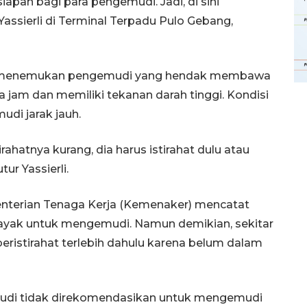
an bagi para pengemudi. Jadi, di sini
assierli di Terminal Terpadu Pulo Gebang,
ia menemukan pengemudi yang hendak membawa
a jam dan memiliki tekanan darah tinggi. Kondisi
udi jarak jauh.
ahatnya kurang, dia harus istirahat dulu atau
ur Yassierli.
enterian Tenaga Kerja (Kemenaker) mencatat
ayak untuk mengemudi. Namun demikian, sekitar
eristirahat terlebih dahulu karena belum dalam
Memberantas kejahatan
jalanan Jakarta
2026-08-05 18:00:00
emudi tidak direkomendasikan untuk mengemudi