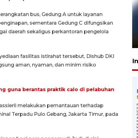
erangkatan bus, Gedung A untuk layanan
nginapan, sementara Gedung C difungsikan
Pelanggan Filaha Farm setia
sampai 8 tahan?
gai daerah sekaligus perkantoran pengelola
1 Juni 2026 05:47
iaan fasilitas istirahat tersebut, Dishub DKI
I
gsung aman, nyaman, dan minim risiko
ng guna berantas praktik calo di pelabuhan
assierli melakukan pemantauan terhadap
inal Terpadu Pulo Gebang, Jakarta Timur, pada