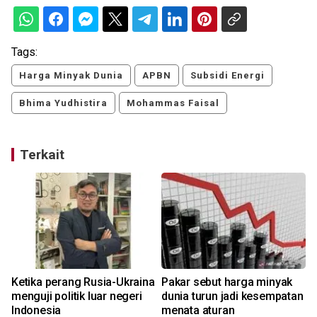
Tags:
Harga Minyak Dunia
APBN
Subsidi Energi
Bhima Yudhistira
Mohammas Faisal
Terkait
Ketika perang Rusia-Ukraina
Pakar sebut harga minyak
menguji politik luar negeri
dunia turun jadi kesempatan
Indonesia
menata aturan
R