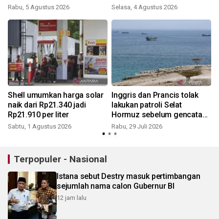
Rabu, 5 Agustus 2026
Selasa, 4 Agustus 2026
Shell umumkan harga solar
Inggris dan Prancis tolak
naik dari Rp21.340 jadi
lakukan patroli Selat
S
Rp21.910 per liter
Hormuz sebelum gencatan
tercapai
Sabtu, 1 Agustus 2026
Rabu, 29 Juli 2026
Terpopuler - Nasional
Istana sebut Destry masuk pertimbangan
sejumlah nama calon Gubernur BI
12 jam lalu