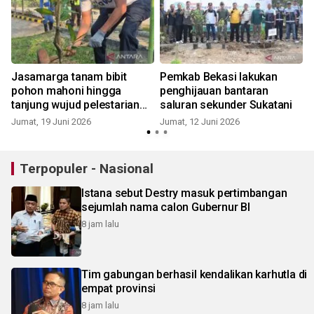
Jasamarga tanam bibit
Pemkab Bekasi lakukan
pohon mahoni hingga
penghijauan bantaran
tanjung wujud pelestarian
saluran sekunder Sukatani
lingkungan
Jumat, 19 Juni 2026
Jumat, 12 Juni 2026
Terpopuler - Nasional
Istana sebut Destry masuk pertimbangan
sejumlah nama calon Gubernur BI
8 jam lalu
Tim gabungan berhasil kendalikan karhutla di
empat provinsi
8 jam lalu