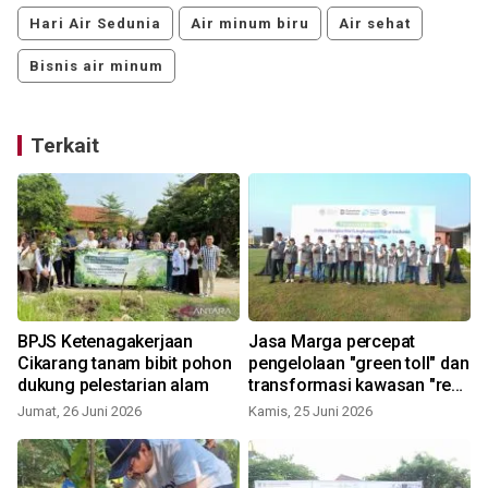
Hari Air Sedunia
Air minum biru
Air sehat
Bisnis air minum
Terkait
BPJS Ketenagakerjaan
Jasa Marga percepat
Cikarang tanam bibit pohon
pengelolaan "green toll" dan
dukung pelestarian alam
transformasi kawasan "rest
area"
Jumat, 26 Juni 2026
Kamis, 25 Juni 2026
J