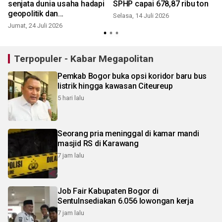
senjata dunia usaha hadapi
SPHP capai 678,87 ribu ton
geopolitik dan
Selasa, 14 Juli 2026
ketidakpastian ekonomi
Jumat, 24 Juli 2026
S
Terpopuler - Kabar Megapolitan
Pemkab Bogor buka opsi koridor baru bus
listrik hingga kawasan Citeureup
5 hari lalu
Seorang pria meninggal di kamar mandi
masjid RS di Karawang
7 jam lalu
Job Fair Kabupaten Bogor di
Sentulnsediakan 6.056 lowongan kerja
7 jam lalu