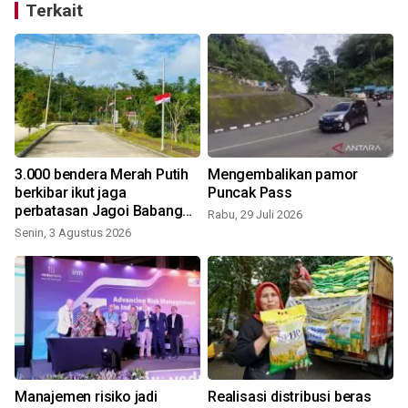
Terkait
3.000 bendera Merah Putih
Mengembalikan pamor
n
berkibar ikut jaga
Puncak Pass
perbatasan Jagoi Babang
Rabu, 29 Juli 2026
Kalbar
Senin, 3 Agustus 2026
M
Manajemen risiko jadi
Realisasi distribusi beras