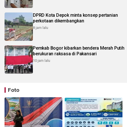
DPRD Kota Depok minta konsep pertanian
perkotaan dikembangkan
8 jam lalu
Pemkab Bogor kibarkan bendera Merah Putih
berukuran raksasa di Pakansari
10 jam lalu
Foto