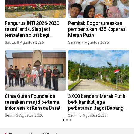
Pengurus INTI 2026-2030
Pemkab Bogor tuntaskan
resmi lantik, Siap jadi
pembentukan 435 Koperasi
jembatan solusi bagi
Merah Putih
persoalan bangsa
Sabtu, 8 Agustus 2026
Selasa, 4 Agustus 2026
n
Cinta Quran Foundation
3.000 bendera Merah Putih
resmikan masjid pertama
berkibar ikut jaga
Indonesia di Kanada Barat
perbatasan Jagoi Babang
Kalbar
Senin, 3 Agustus 2026
Senin, 3 Agustus 2026
J