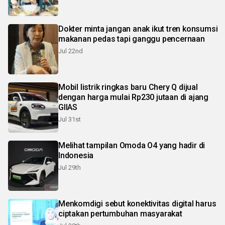
Dokter minta jangan anak ikut tren konsumsi
makanan pedas tapi ganggu pencernaan
Jul 22nd
Mobil listrik ringkas baru Chery Q dijual
dengan harga mulai Rp230 jutaan di ajang
GIIAS
Jul 31st
Melihat tampilan Omoda O4 yang hadir di
Indonesia
Jul 29th
Menkomdigi sebut konektivitas digital harus
ciptakan pertumbuhan masyarakat