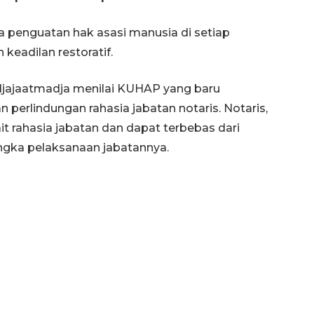
da penguatan hak asasi manusia di setiap
eadilan restoratif.
djajaatmadja menilai KUHAP yang baru
perlindungan rahasia jabatan notaris. Notaris,
ait rahasia jabatan dan dapat terbebas dari
ngka pelaksanaan jabatannya.
132 ribu keluarga graduasi dari
kemiskinan
2026-08-07 06:45:00