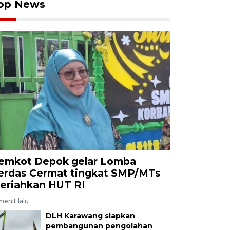
op News
emkot Depok gelar Lomba
erdas Cermat tingkat SMP/MTs
eriahkan HUT RI
menit lalu
DLH Karawang siapkan
pembangunan pengolahan