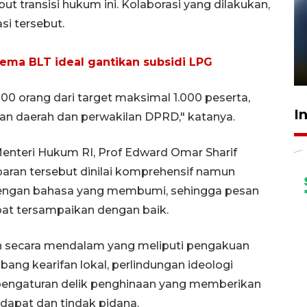
 transisi hukum ini. Kolaborasi yang dilakukan,
si tersebut.
Pelanggan Filaha Farm setia
sampai 8 tahan?
kema BLT ideal gantikan subsidi LPG
1 Juni 2026 05:47
00 orang dari target maksimal 1.000 peserta,
I
ian daerah dan perwakilan DPRD," katanya.
enteri Hukum RI, Prof Edward Omar Sharif
aran tersebut dinilai komprehensif namun
engan bahasa yang membumi, sehingga pesan
pat tersampaikan dengan baik.
dah secara mendalam yang meliputi pengakuan
bang kearifan lokal, perlindungan ideologi
 pengaturan delik penghinaan yang memberikan
dapat dan tindak pidana.