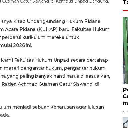
 Gusman Catur Siswandi di Kampus Unpad Bandung,
T
rbitnya Kitab Undang-undang Hukum Pidana
 Acara Pidana (KUHAP) baru, Fakultas Hukum
mperbarui kurikulum mereka untuk
ulai 2026 ini.
tu, kami Fakultas Hukum Unpad secara bertahap
un materi pengantar hukum, pengantar hukum
a yang paling banyak nanti harus di sesuaikan,
ad Raden Achmad Gusman Catur Siswandi di
P
C
m
lum menjadi sebuah keharusan agar lulusan
51 
ada.