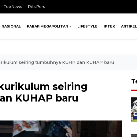
Top News
Rilis Pers
NASIONAL
KABAR MEGAPOLITAN
LIFESTYLE
IPTEK
ARTIKEL
urikulum seiring tumbuhnya KUHP dan KUHAP baru
T
kurikulum seiring
an KUHAP baru