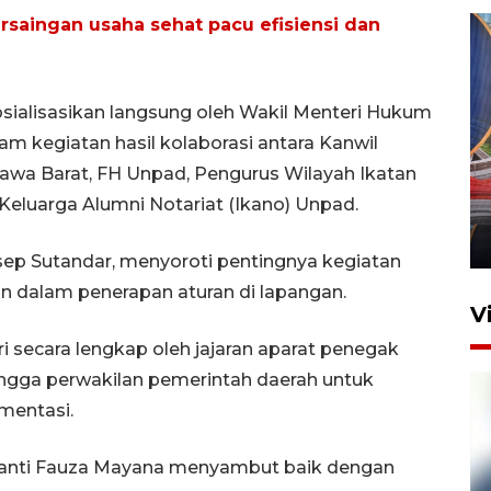
rsaingan usaha sehat pacu efisiensi dan
osialisasikan langsung oleh Wakil Menteri Hukum
am kegiatan hasil kolaborasi antara Kanwil
Komisi V DPR tinjau
a Barat, FH Unpad, Pengurus Wilayah Ikatan
perlintasan sebidang di
n Keluarga Alumni Notariat (Ikano) Unpad.
Stasiun Bogor
12 Juni 2026 18:49
p Sutandar, menyoroti pentingnya kegiatan
uan dalam penerapan aturan di lapangan.
V
ri secara lengkap oleh jajaran aparat penegak
hingga perwakilan pemerintah daerah untuk
mentasi.
anti Fauza Mayana menyambut baik dengan