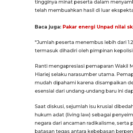
tingginya minat peserta dalam menyambut
telah membuahkan hasil di luar ekspekta
Baca juga:
Pakar energi Unpad nilai s
"Jumlah peserta menembus lebih dari 1.2
termasuk dihadiri oleh pimpinan kepolis
Ranti mengapresiasi pemaparan Wakil M
Hiariej selaku narasumber utama. Pemap
mudah dipahami karena disampaikan d
esensial dari undang-undang baru ini da
Saat diskusi, sejumlah isu krusial dibe
hukum adat (living law) sebagai penyeim
negara dari ancaman radikalisme, serta
batasan tegas antara kebebasan berpen