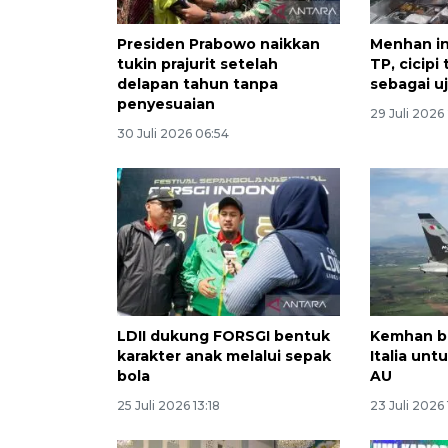
Presiden Prabowo naikkan
Menhan in
tukin prajurit setelah
TP, cicipi
delapan tahun tanpa
sebagai uj
penyesuaian
29 Juli 2026
30 Juli 2026 06:54
LDII dukung FORSGI bentuk
Kemhan be
karakter anak melalui sepak
Italia unt
bola
AU
25 Juli 2026 13:18
23 Juli 2026 