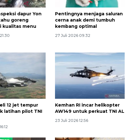
speksi dapur Yon
Pentingnya menjaga saluran
 tahu goreng
cerna anak demi tumbuh
i kualitas menu
kembang optimal
 21:30
27 Juli 2026 09:32
li 12 jet tempur
Kemhan RI incar helikopter
uk latihan pilot TNI
AW149 untuk perkuat TNI AL
23 Juli 2026 12:56
16:12
Ekspedisi Rupiah Berdaulat
2026 sambangi Papua