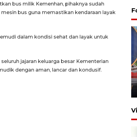
tkan bus milik Kemenhan, pihaknya sudah
F
 mesin bus guna memastikan kendaraan layak
emudi dalam kondisi sehat dan layak untuk
 seluruh jajaran keluarga besar Kementerian
Komisi V DPR tinjau
udik dengan aman, lancar dan kondusif.
perlintasan sebidang di
Stasiun Bogor
12 Juni 2026 18:49
V