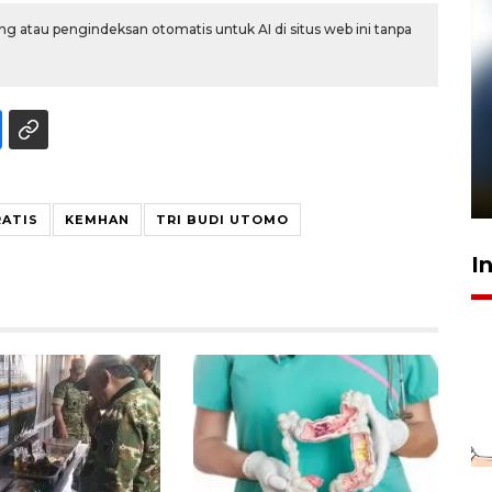
g atau pengindeksan otomatis untuk AI di situs web ini tanpa
Pelanggan Filaha Farm setia
sampai 8 tahan?
1 Juni 2026 05:47
RATIS
KEMHAN
TRI BUDI UTOMO
I