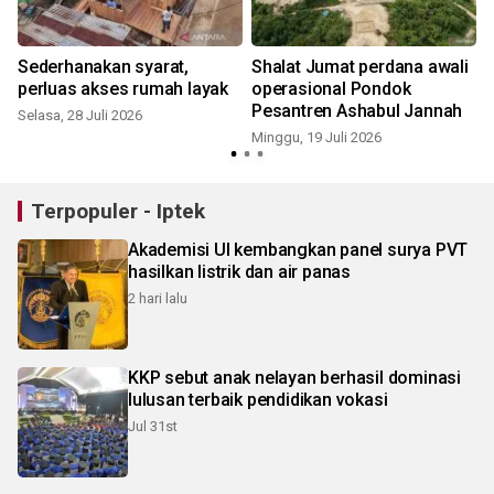
7
Sederhanakan syarat,
Shalat Jumat perdana awali
perluas akses rumah layak
operasional Pondok
Pesantren Ashabul Jannah
Selasa, 28 Juli 2026
Minggu, 19 Juli 2026
S
Terpopuler - Iptek
Akademisi UI kembangkan panel surya PVT
hasilkan listrik dan air panas
2 hari lalu
KKP sebut anak nelayan berhasil dominasi
lulusan terbaik pendidikan vokasi
Jul 31st