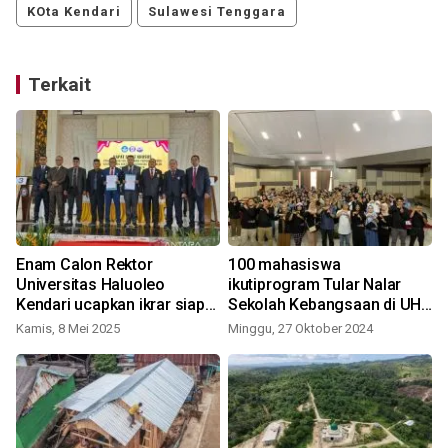
KOta Kendari
Sulawesi Tenggara
Terkait
Enam Calon Rektor
100 mahasiswa
Universitas Haluoleo
ikutiprogram Tular Nalar
Kendari ucapkan ikrar siap
Sekolah Kebangsaan di UHO
kalah siap menang
Kendari
Kamis, 8 Mei 2025
Minggu, 27 Oktober 2024
J