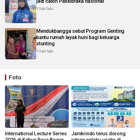
jadi calon Paskibraka nasional
1 hari lalu
Mendukbangga sebut Program Genting
bantu rumah layak huni bagi keluarga
stunting
1 hari lalu
Foto
International Lecture Series
Jamkrindo terus dorong
2026 di Kebun Raya Bogor
jutaan pelaku usaha di