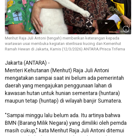
Menhut Raja Juli Antoni (tengah) memberikan keterangan kepada
wartawan usai membuka kegiatan sterilisasi kucing dan Kemenhut
Ramah Hewan di Jakarta, Kamis (12/3/2026) ANTARA/Prisca Triferna
Jakarta (ANTARA) -
Menteri Kehutanan (Menhut) Raja Juli Antoni
mengatakan sampai saat ini belum ada pemerintah
daerah yang mengajukan penggunaan lahan di
kawasan hutan untuk hunian sementara (huntara)
maupun tetap (huntap) di wilayah banjir Sumatera.
"Sampai minggu lalu belum ada. Itu artinya bahwa
BMN (Barang Milik Negara) yang dimiliki oleh pemda
masih cukup," kata Menhut Raja Juli Antoni ditemui