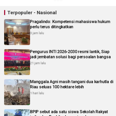
Terpopuler - Nasional
Pragalindo: Kompetensi mahasiswa hukum
perlu terus ditingkatkan
3 jam lalu
Pengurus INTI 2026-2030 resmi lantik, Siap
jadi jembatan solusi bagi persoalan bangsa
21 jam lalu
Manggala Agni masih tangani dua karhutla di
Riau seluas 100 hektare lebih
1 hari lalu
BPIP sebut ada satu siswa Sekolah Rakyat