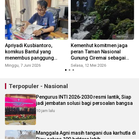
Apriyadi Kusbiantoro,
Kemenhut komitmen jaga
komikus Bantul yang
peran Taman Nasional
menembus panggung
Gunung Ciremai sebagai
internasional
"Tower Air" Jawa Barat
Minggu, 7 Juni 2026
Selasa, 12 Mei 2026
Terpopuler - Nasional
Pengurus INTI 2026-2030 resmi lantik, Siap
jadi jembatan solusi bagi persoalan bangsa
10 jam lalu
Manggala Agni masih tangani dua karhutla di