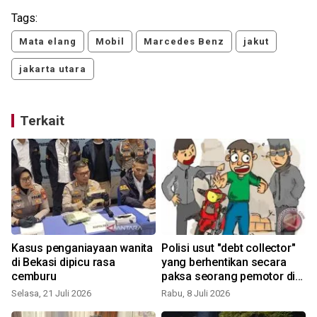
Tags:
Mata elang
Mobil
Marcedes Benz
jakut
jakarta utara
Terkait
Kasus penganiayaan wanita
Polisi usut "debt collector"
di Bekasi dipicu rasa
yang berhentikan secara
cemburu
paksa seorang pemotor di
Jakbar
Selasa, 21 Juli 2026
Rabu, 8 Juli 2026
M