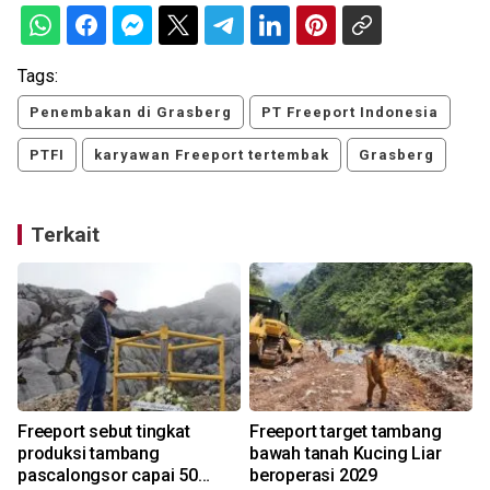
Tags:
Penembakan di Grasberg
PT Freeport Indonesia
PTFI
karyawan Freeport tertembak
Grasberg
Terkait
Freeport sebut tingkat
Freeport target tambang
produksi tambang
bawah tanah Kucing Liar
pascalongsor capai 50
beroperasi 2029
R