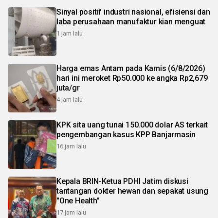
Sinyal positif industri nasional, efisiensi dan
laba perusahaan manufaktur kian menguat
1 jam lalu
Harga emas Antam pada Kamis (6/8/2026)
hari ini meroket Rp50.000 ke angka Rp2,679
juta/gr
4 jam lalu
KPK sita uang tunai 150.000 dolar AS terkait
pengembangan kasus KPP Banjarmasin
16 jam lalu
Kepala BRIN-Ketua PDHI Jatim diskusi
tantangan dokter hewan dan sepakat usung
"One Health"
17 jam lalu