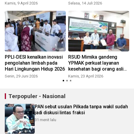
persen
Kamis, 9 April 2026
Selasa, 14 Juli 2026
PPLI-DESI kenalkan inovasi
RSUD Mimika gandeng
pengolahan limbah pada
YPMAK perkuat layanan
Hari Lingkungan Hidup 2026
kesehatan bagi orang asli
Papua
Senin, 29 Juni 2026
Kamis, 23 April 2026
J
Terpopuler - Nasional
PAN sebut usulan Pilkada tanpa wakil sudah
jadi diskusi lintas fraksi
31 menit lalu