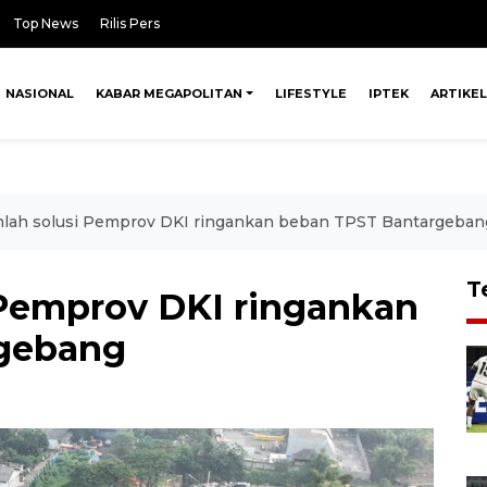
Top News
Rilis Pers
NASIONAL
KABAR MEGAPOLITAN
LIFESTYLE
IPTEK
ARTIKEL
umlah solusi Pemprov DKI ringankan beban TPST Bantargeban
T
i Pemprov DKI ringankan
gebang