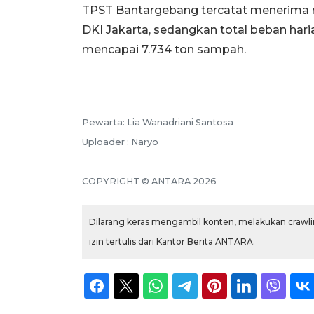
TPST Bantargebang tercatat menerima rat
DKI Jakarta, sedangkan total beban ha
mencapai 7.734 ton sampah.
Pewarta: Lia Wanadriani Santosa
Uploader : Naryo
COPYRIGHT © ANTARA 2026
Dilarang keras mengambil konten, melakukan crawlin
izin tertulis dari Kantor Berita ANTARA.