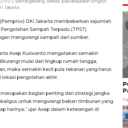
TPST) Bantargebang, Bekasi, pascakejadian longsor
 Jakarta.
i (Pemprov) DKI Jakarta membeberkan sejumlah
 Pengolahan Sampah Terpadu (TPST)
engan mengurangi sampah dari sumber.
karta Asep Kuswanto mengatakan semakin
ikurangi mulai dari lingkup rumah tangga,
n, maka semakin kecil pula tekanan yang harus
lokasi pengolahan akhir.
P
P
erupakan bagian penting dari strategi jangka
7 j
ekaligus untuk mengurangi beban timbunan yang
p harinya,” ujar Asep dalam keterangan di