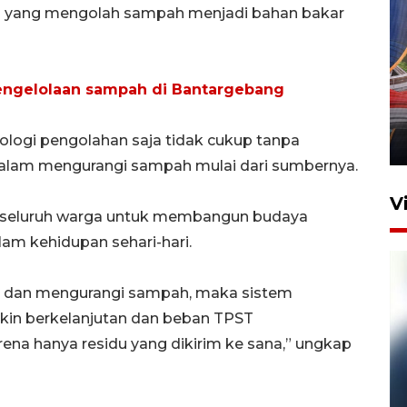
n yang mengolah sampah menjadi bahan bakar
Komisi V DPR tinjau
pengelolaan sampah di Bantargebang
perlintasan sebidang di
Stasiun Bogor
logi pengolahan saja tidak cukup tanpa
12 Juni 2026 18:49
 dalam mengurangi sampah mulai dari sumbernya.
V
k seluruh warga untuk membangun budaya
m kehidupan sehari-hari.
h dan mengurangi sampah, maka sistem
kin berkelanjutan dan beban TPST
ena hanya residu yang dikirim ke sana,” ungkap
Pelanggan Filaha Farm setia