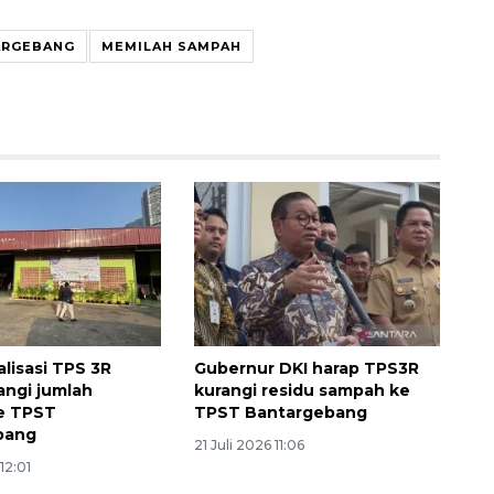
ARGEBANG
MEMILAH SAMPAH
160 ribu sambungan baru
jaringan gas 2026
2026-08-07 18:00:00
alisasi TPS 3R
Gubernur DKI harap TPS3R
angi jumlah
kurangi residu sampah ke
e TPST
TPST Bantargebang
bang
21 Juli 2026 11:06
12:01