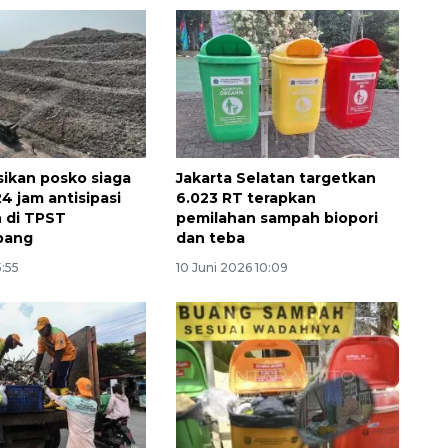
sikan posko siaga
Jakarta Selatan targetkan
4 jam antisipasi
6.023 RT terapkan
 di TPST
pemilahan sampah biopori
bang
dan teba
5:55
10 Juni 2026 10:09