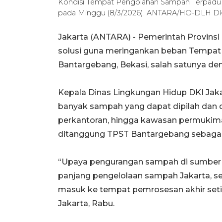
Kondisi Tempat Pengolahan Sampah Terpadu (
pada Minggu (8/3/2026). ANTARA/HO-DLH DKI
Jakarta (ANTARA) - Pemerintah Provins
solusi guna meringankan beban Tempat
Bantargebang, Bekasi, salah satunya d
Kepala Dinas Lingkungan Hidup DKI Ja
banyak sampah yang dapat dipilah dan d
perkantoran, hingga kawasan permukima
ditanggung TPST Bantargebang sebagai 
“Upaya pengurangan sampah di sumber m
panjang pengelolaan sampah Jakarta, s
masuk ke tempat pemrosesan akhir setia
Jakarta, Rabu.