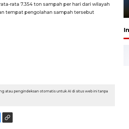
sampai 8 tahan?
a-rata 7.354 ton sampah per hari dari wilayah
1 Juni 2026 05:47
rian tempat pengolahan sampah tersebut
I
g atau pengindeksan otomatis untuk AI di situs web ini tanpa