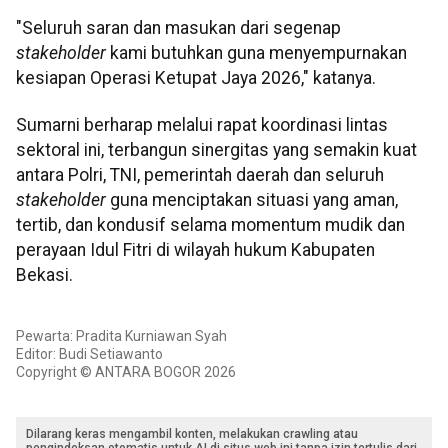
"Seluruh saran dan masukan dari segenap
stakeholder
kami butuhkan guna menyempurnakan
kesiapan Operasi Ketupat Jaya 2026," katanya.
Sumarni berharap melalui rapat koordinasi lintas
sektoral ini, terbangun sinergitas yang semakin kuat
antara Polri, TNI, pemerintah daerah dan seluruh
stakeholder
guna menciptakan situasi yang aman,
tertib, dan kondusif selama momentum mudik dan
perayaan Idul Fitri di wilayah hukum Kabupaten
Bekasi.
Pewarta: Pradita Kurniawan Syah
Editor: Budi Setiawanto
Copyright © ANTARA BOGOR 2026
Dilarang keras mengambil konten, melakukan crawling atau
pengindeksan otomatis untuk AI di situs web ini tanpa izin tertulis dari