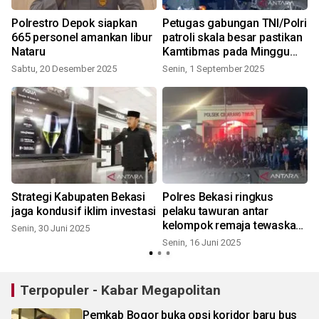
Polrestro Depok siapkan
Petugas gabungan TNI/Polri
665 personel amankan libur
patroli skala besar pastikan
Nataru
Kamtibmas pada Minggu
malam
Sabtu, 20 Desember 2025
Senin, 1 September 2025
R
Strategi Kabupaten Bekasi
Polres Bekasi ringkus
jaga kondusif iklim investasi
pelaku tawuran antar
kelompok remaja tewaskan
Senin, 30 Juni 2025
anggota karang taruna
Senin, 16 Juni 2025
R
Terpopuler - Kabar Megapolitan
Pemkab Bogor buka opsi koridor baru bus