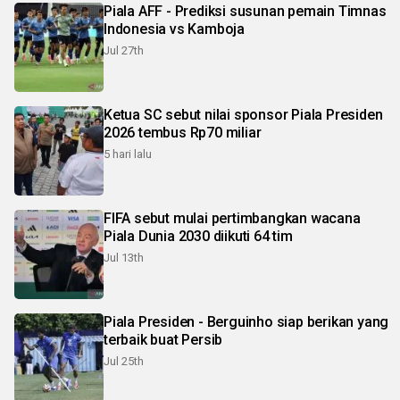
Piala AFF - Prediksi susunan pemain Timnas
Indonesia vs Kamboja
Jul 27th
Ketua SC sebut nilai sponsor Piala Presiden
2026 tembus Rp70 miliar
5 hari lalu
FIFA sebut mulai pertimbangkan wacana
Piala Dunia 2030 diikuti 64 tim
Jul 13th
Piala Presiden - Berguinho siap berikan yang
terbaik buat Persib
Jul 25th