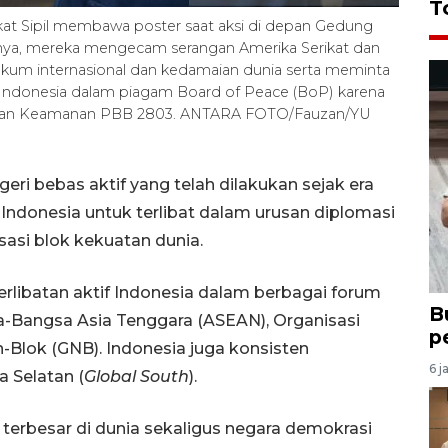
T
akat Sipil membawa poster saat aksi di depan Gedung
sinya, mereka mengecam serangan Amerika Serikat dan
 hukum internasional dan kedamaian dunia serta meminta
Indonesia dalam piagam Board of Peace (BoP) karena
ewan Keamanan PBB 2803. ANTARA FOTO/Fauzan/YU
egeri bebas aktif yang telah dilakukan sejak era
Indonesia untuk terlibat dalam urusan diplomasi
asi blok kekuatan dunia.
erlibatan aktif Indonesia dalam berbagai forum
B
sa-Bangsa Asia Tenggara (ASEAN), Organisasi
p
-Blok (GNB). Indonesia juga konsisten
6 j
 Selatan (
Global South
).
terbesar di dunia sekaligus negara demokrasi