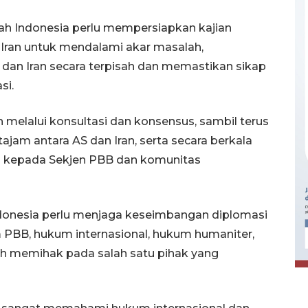
h Indonesia perlu mempersiapkan kajian
n Iran untuk mendalami akar masalah,
dan Iran secara terpisah dan memastikan sikap
si.
n melalui konsultasi dan konsensus, sambil terus
ajam antara AS dan Iran, serta secara berkala
kepada Sekjen PBB dan komunitas
Ekonomi triwulan II-2026
onesia perlu menjaga keseimbangan diplomasi
tumbuh 5,29 persen
BB, hukum internasional, hukum humaniter,
2026-08-06 18:45:00
uh memihak pada salah satu pihak yang