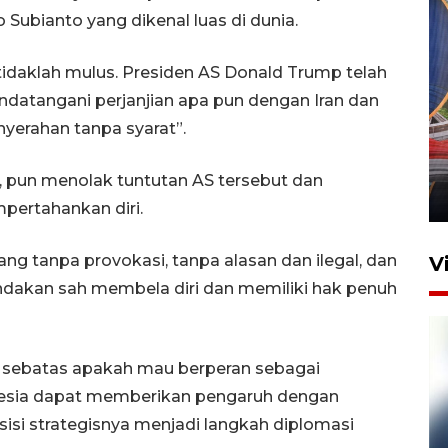
ubianto yang dikenal luas di dunia.
idaklah mulus. Presiden AS Donald Trump telah
atangani perjanjian apa pun dengan Iran dan
Komisi V DPR tinjau
yerahan tanpa syarat”.
perlintasan sebidang di
Stasiun Bogor
i, pun menolak tuntutan AS tersebut dan
12 Juni 2026 18:49
ertahankan diri.
g tanpa provokasi, tanpa alasan dan ilegal, dan
V
indakan sah membela diri dan memiliki hak penuh
gi sebatas apakah mau berperan sebagai
nesia dapat memberikan pengaruh dengan
si strategisnya menjadi langkah diplomasi