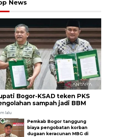
op News
upati Bogor-KSAD teken PKS
engolahan sampah jadi BBM
am lalu
Pemkab Bogor tanggung
biaya pengobatan korban
dugaan keracunan MBG di