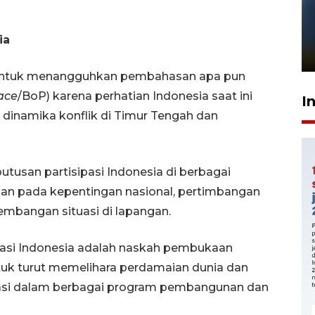
Pelanggan Filaha Farm setia
sampai 8 tahan?
ia
1 Juni 2026 05:47
 untuk menangguhkan pembahasan apa pun
ace
/BoP) karena perhatian Indonesia saat ini
I
inamika konflik di Timur Tengah dan
usan partisipasi Indonesia di berbagai
kan pada kepentingan nasional, pertimbangan
rkembangan situasi di lapangan.
si Indonesia adalah naskah pembukaan
uk turut memelihara perdamaian dunia dan
isipasi dalam berbagai program pembangunan dan