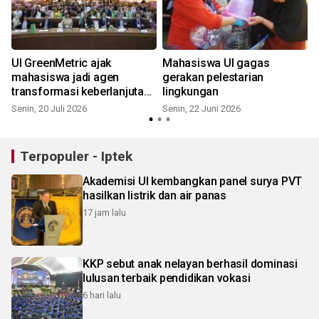
UI GreenMetric ajak
Mahasiswa UI gagas
mahasiswa jadi agen
gerakan pelestarian
transformasi keberlanjutan
lingkungan
lewat aksi nyata
Senin, 20 Juli 2026
Senin, 22 Juni 2026
Terpopuler - Iptek
Akademisi UI kembangkan panel surya PVT
hasilkan listrik dan air panas
17 jam lalu
KKP sebut anak nelayan berhasil dominasi
lulusan terbaik pendidikan vokasi
6 hari lalu