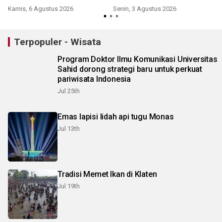
hutan Blok Batengan
Kamis, 6 Agustus 2026
Senin, 3 Agustus 2026
S
Terpopuler - Wisata
Program Doktor Ilmu Komunikasi Universitas
Sahid dorong strategi baru untuk perkuat
pariwisata Indonesia
Jul 25th
Emas lapisi lidah api tugu Monas
Jul 13th
Tradisi Memet Ikan di Klaten
Jul 19th