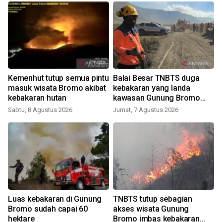
Kemenhut tutup semua pintu
Balai Besar TNBTS duga
masuk wisata Bromo akibat
kebakaran yang landa
kebakaran hutan
kawasan Gunung Bromo
J
karena aktivitas manusia
Sabtu, 8 Agustus 2026
Jumat, 7 Agustus 2026
Luas kebakaran di Gunung
TNBTS tutup sebagian
Bromo sudah capai 60
akses wisata Gunung
hektare
Bromo imbas kebakaran