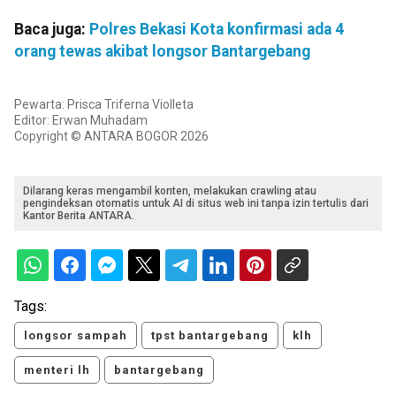
Baca juga:
Polres Bekasi Kota konfirmasi ada 4
orang tewas akibat longsor Bantargebang
Pewarta: Prisca Triferna Violleta
Editor: Erwan Muhadam
Copyright © ANTARA BOGOR 2026
Dilarang keras mengambil konten, melakukan crawling atau
pengindeksan otomatis untuk AI di situs web ini tanpa izin tertulis dari
Kantor Berita ANTARA.
Tags:
longsor sampah
tpst bantargebang
klh
menteri lh
bantargebang