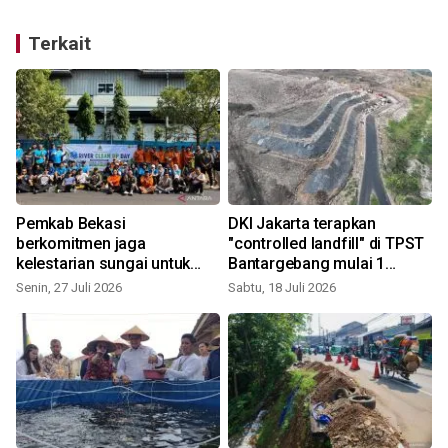
Terkait
Pemkab Bekasi
DKI Jakarta terapkan
B
berkomitmen jaga
"controlled landfill" di TPST
de
kelestarian sungai untuk
Bantargebang mulai 1
tingkatkan kualitas
Agustus
Senin, 27 Juli 2026
Sabtu, 18 Juli 2026
S
lingkungan