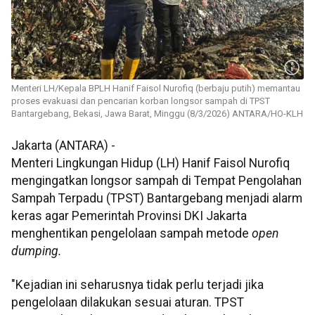
Menteri LH/Kepala BPLH Hanif Faisol Nurofiq (berbaju putih) memantau
proses evakuasi dan pencarian korban longsor sampah di TPST
Bantargebang, Bekasi, Jawa Barat, Minggu (8/3/2026) ANTARA/HO-KLH
Jakarta (ANTARA) -
Menteri Lingkungan Hidup (LH) Hanif Faisol Nurofiq
mengingatkan longsor sampah di Tempat Pengolahan
Sampah Terpadu (TPST) Bantargebang menjadi alarm
keras agar Pemerintah Provinsi DKI Jakarta
menghentikan pengelolaan sampah metode
open
dumping.
"Kejadian ini seharusnya tidak perlu terjadi jika
pengelolaan dilakukan sesuai aturan. TPST