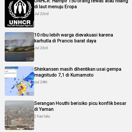
UNHCR: Hampir 150 orang tewas atau hilang
di laut menuju Eropa
Jul 22nd
10 ribu lebih warga dievakuasi karena
karhutla di Prancis barat daya
Jul 23rd
Shinkansen masih dihentikan usai gempa
magnitudo 7,1 di Kumamoto
Jul 29th
Serangan Houthi berisiko picu konflik besar
di Yaman
2 hari lalu