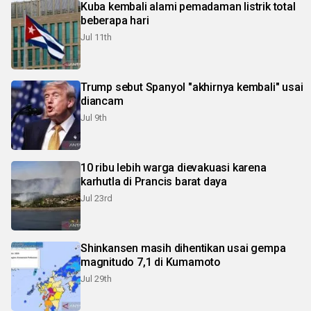
Kuba kembali alami pemadaman listrik total
beberapa hari
Jul 11th
Trump sebut Spanyol "akhirnya kembali" usai
diancam
Jul 9th
10 ribu lebih warga dievakuasi karena
karhutla di Prancis barat daya
Jul 23rd
Shinkansen masih dihentikan usai gempa
magnitudo 7,1 di Kumamoto
Jul 29th