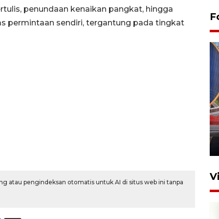
tertulis, penundaan kenaikan pangkat, hingga
F
 permintaan sendiri, tergantung pada tingkat
Komisi V DPR tinjau
perlintasan sebidang di
Stasiun Bogor
12 Juni 2026 18:49
V
g atau pengindeksan otomatis untuk AI di situs web ini tanpa