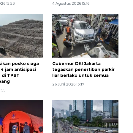
26 15:53
4 Agustus 2026 15:16
sikan posko siaga
Gubernur DKI Jakarta
4 jam antisipasi
tegaskan penertiban parkir
 di TPST
liar berlaku untuk semua
bang
26 Juni 2026 13:17
5:55
Vaksin HPV untuk siswa laki-
laki