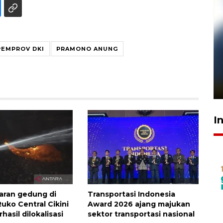
PEMPROV DKI
PRAMONO ANUNG
Pelanggan Filaha Farm setia
sampai 8 tahan?
1 Juni 2026 05:47
I
aran gedung di
Transportasi Indonesia
uko Central Cikini
Award 2026 ajang majukan
hasil dilokalisasi
sektor transportasi nasional