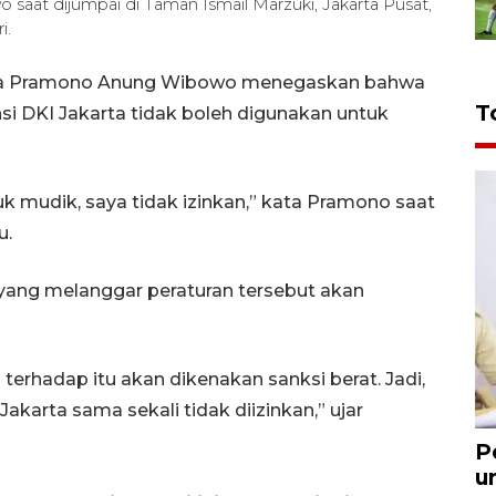
aat dijumpai di Taman Ismail Marzuki, Jakarta Pusat,
i.
arta Pramono Anung Wibowo menegaskan bahwa
T
si DKI Jakarta tidak boleh digunakan untuk
k mudik, saya tidak izinkan,” kata Pramono saat
u.
ng melanggar peraturan tersebut akan
erhadap itu akan dikenakan sanksi berat. Jadi,
akarta sama sekali tidak diizinkan,” ujar
P
u