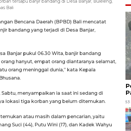
rban tersapu banjir bandang di Desa Banjar, Buleleng,
s Bali
ngan Bencana Daerah (BPBD) Bali mencatat
ir bandang yang terjadi di Desa Banjar,
sa Banjar pukul 06.30 Wita, banjir bandang
 orang hanyut, empat orang diantaranya selamat,
atu orang meninggal dunia,” kata Kepala
 Bhusana.
P
P
, Sabtu, menyampaikan ia saat ini sedang di
ya lokasi tiga korban yang belum ditemukan.
53 
temukan atau masih dalam pencarian, yaitu
g Suci (44), Putu Wini (17), dan Kadek Wahyu