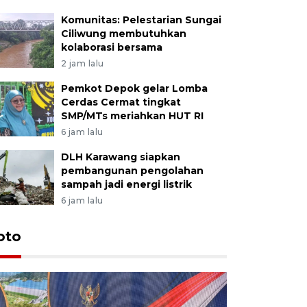
Komunitas: Pelestarian Sungai
Ciliwung membutuhkan
kolaborasi bersama
2 jam lalu
Pemkot Depok gelar Lomba
Cerdas Cermat tingkat
SMP/MTs meriahkan HUT RI
6 jam lalu
DLH Karawang siapkan
pembangunan pengolahan
sampah jadi energi listrik
6 jam lalu
oto