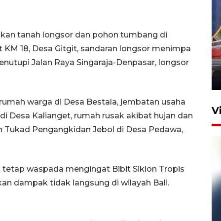
bkan tanah longsor dan pohon tumbang di
Komisi V DPR tinjau
ut KM 18, Desa Gitgit, sandaran longsor menimpa
perlintasan sebidang di
enutupi Jalan Raya Singaraja-Denpasar, longsor
Stasiun Bogor
12 Juni 2026 18:49
 rumah warga di Desa Bestala, jembatan usaha
V
l di Desa Kalianget, rumah rusak akibat hujan dan
an Tukad Pengangkidan Jebol di Desa Pedawa,
tetap waspada mengingat Bibit Siklon Tropis
n dampak tidak langsung di wilayah Bali.
Pelanggan Filaha Farm setia