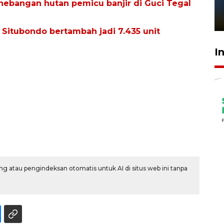
nebangan hutan pemicu banjir di Guci Tegal
sampai 8 tahan?
1 Juni 2026 05:47
 Situbondo bertambah jadi 7.435 unit
I
g atau pengindeksan otomatis untuk AI di situs web ini tanpa