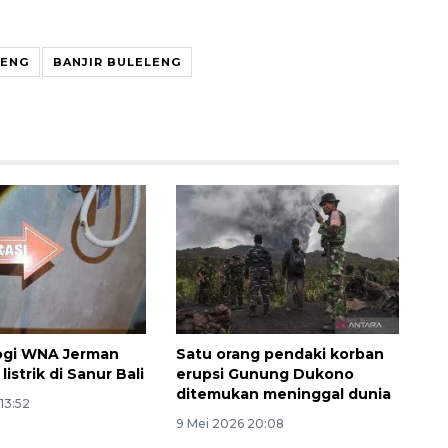
LENG
BANJIR BULELENG
Awas penipuan berbasis AI
2026-08-07 13:45:00
logi WNA Jerman
Satu orang pendaki korban
listrik di Sanur Bali
erupsi Gunung Dukono
ditemukan meninggal dunia
13:52
9 Mei 2026 20:08