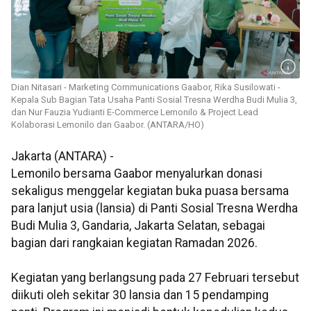
Dian Nitasari - Marketing Communications Gaabor, Rika Susilowati -
Kepala Sub Bagian Tata Usaha Panti Sosial Tresna Werdha Budi Mulia 3,
dan Nur Fauzia Yudianti E-Commerce Lemonilo & Project Lead
Kolaborasi Lemonilo dan Gaabor. (ANTARA/HO)
Jakarta (ANTARA) -
Lemonilo bersama Gaabor menyalurkan donasi
sekaligus menggelar kegiatan buka puasa bersama
para lanjut usia (lansia) di Panti Sosial Tresna Werdha
Budi Mulia 3, Gandaria, Jakarta Selatan, sebagai
bagian dari rangkaian kegiatan Ramadan 2026.
Kegiatan yang berlangsung pada 27 Februari tersebut
diikuti oleh sekitar 30 lansia dan 15 pendamping