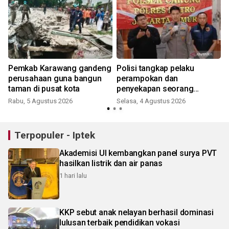
Pemkab Karawang gandeng
Polisi tangkap pelaku
5
perusahaan guna bangun
perampokan dan
taman di pusat kota
penyekapan seorang
perempuan lansia di Cakung
Rabu, 5 Agustus 2026
Selasa, 4 Agustus 2026
S
Terpopuler - Iptek
Akademisi UI kembangkan panel surya PVT
hasilkan listrik dan air panas
1 hari lalu
KKP sebut anak nelayan berhasil dominasi
lulusan terbaik pendidikan vokasi