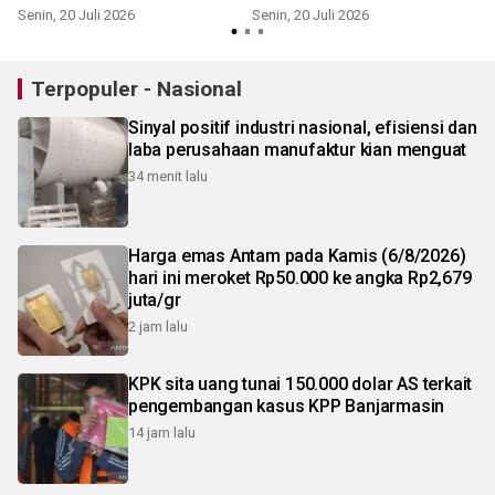
Senin, 20 Juli 2026
Senin, 20 Juli 2026
J
Terpopuler - Nasional
Sinyal positif industri nasional, efisiensi dan
laba perusahaan manufaktur kian menguat
34 menit lalu
Harga emas Antam pada Kamis (6/8/2026)
hari ini meroket Rp50.000 ke angka Rp2,679
juta/gr
2 jam lalu
KPK sita uang tunai 150.000 dolar AS terkait
pengembangan kasus KPP Banjarmasin
14 jam lalu