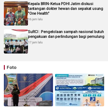
Kepala BRIN-Ketua PDHI Jatim diskusi
tantangan dokter hewan dan sepakat usung
"One Health"
16 jam lalu
SuRCI : Pengelolaan sampah nasional butuh
pengakuan dan perlindungan bagi pemulung
17 jam lalu
Foto