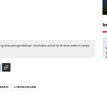
sampai 8 tahan?
1 Juni 2026 05:47
I
g atau pengindeksan otomatis untuk AI di situs web ini tanpa
BAKO
LINGKUNGAN