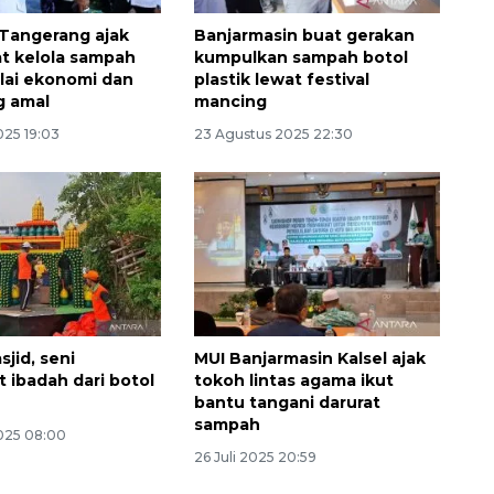
 Tangerang ajak
Banjarmasin buat gerakan
t kelola sampah
kumpulkan sampah botol
ilai ekonomi dan
plastik lewat festival
g amal
mancing
025 19:03
23 Agustus 2025 22:30
jid, seni
MUI Banjarmasin Kalsel ajak
 ibadah dari botol
tokoh lintas agama ikut
bantu tangani darurat
sampah
025 08:00
26 Juli 2025 20:59