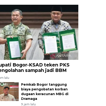
upati Bogor-KSAD teken PKS
engolahan sampah jadi BBM
am lalu
Pemkab Bogor tanggung
biaya pengobatan korban
dugaan keracunan MBG di
Dramaga
9 jam lalu