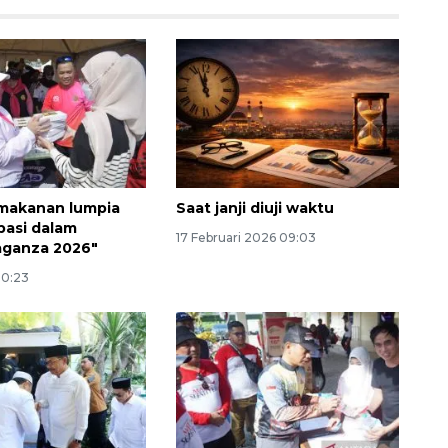
makanan lumpia
Saat janji diuji waktu
pasi dalam
17 Februari 2026 09:03
aganza 2026"
Ekonomi triwulan II-2026
20:23
tumbuh 5,29 persen
2026-08-06 18:45:00