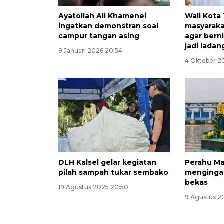
Ayatollah Ali Khamenei
Wali Kota
ingatkan demonstran soal
masyaraka
campur tangan asing
agar bern
jadi ladan
9 Januari 2026 20:54
4 Oktober 2
DLH Kalsel gelar kegiatan
Perahu Mas
pilah sampah tukar sembako
mengingat
bekas
19 Agustus 2025 20:50
9 Agustus 2