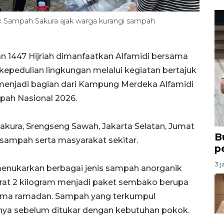
k Sampah Sakura ajak warga kurangi sampah
447 Hijriah dimanfaatkan Alfamidi bersama
pedulian lingkungan melalui kegiatan bertajuk
 menjadi bagian dari Kampung Merdeka Alfamidi
pah Nasional 2026.
kura, Srengseng Sawah, Jakarta Selatan, Jumat
B
k sampah serta masyarakat sekitar.
p
3 j
 menukarkan berbagai jenis sampah anorganik
eberat 2 kilogram menjadi paket sembako berupa
lama ramadan. Sampah yang terkumpul
tnya sebelum ditukar dengan kebutuhan pokok.