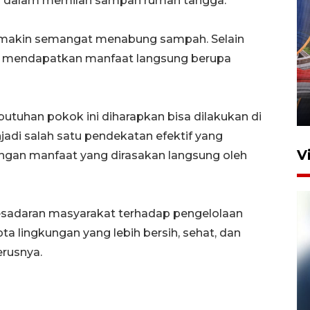
a dalam memilah sampah rumah tangga.
emakin semangat menabung sampah. Selain
Komisi V DPR tinjau
uga mendapatkan manfaat langsung berupa
perlintasan sebidang di
Stasiun Bogor
12 Juni 2026 18:49
tuhan pokok ini diharapkan bisa dilakukan di
njadi salah satu pendekatan efektif yang
V
gan manfaat yang dirasakan langsung oleh
 kesadaran masyarakat terhadap pengelolaan
a lingkungan yang lebih bersih, sehat, dan
rusnya.
Pelanggan Filaha Farm setia