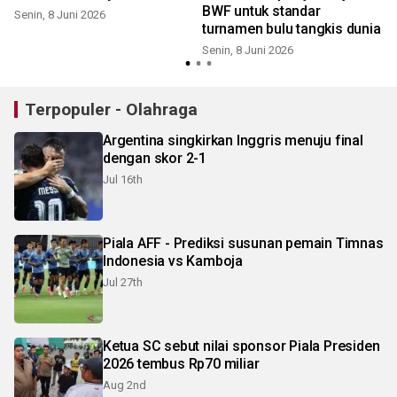
BWF untuk standar
Senin, 8 Juni 2026
turnamen bulu tangkis dunia
S
Senin, 8 Juni 2026
Terpopuler - Olahraga
Argentina singkirkan Inggris menuju final
dengan skor 2-1
Jul 16th
Piala AFF - Prediksi susunan pemain Timnas
Indonesia vs Kamboja
Jul 27th
Ketua SC sebut nilai sponsor Piala Presiden
2026 tembus Rp70 miliar
Aug 2nd