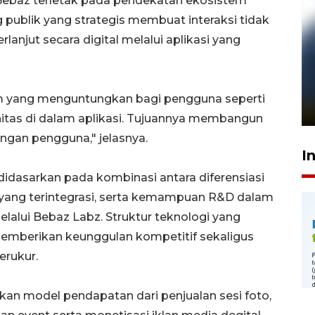
ebaz terletak pada pendekatan ekosistem
g publik yang strategis membuat interaksi tidak
erlanjut secara digital melalui aplikasi yang
Pelanggan Filaha Farm setia
sampai 8 tahan?
m yang menguntungkan bagi pengguna seperti
1 Juni 2026 05:47
unitas di dalam aplikasi. Tujuannya membangun
ngan pengguna," jelasnya.
I
 didasarkan pada kombinasi antara diferensiasi
 yang terintegrasi, serta kemampuan R&D dalam
alui Bebaz Labz. Struktur teknologi yang
 memberikan keunggulan kompetitif sekaligus
erukur.
an model pendapatan dari penjualan sesi foto,