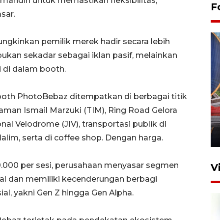
mandiri untuk memastikan fleksibilitas,
F
asar.
ngkinkan pemilik merek hadir secara lebih
kan sekadar sebagai iklan pasif, melainkan
i di dalam booth.
oth PhotoBebaz ditempatkan di berbagai titik
Komisi V DPR tinjau
perlintasan sebidang di
 Taman Ismail Marzuki (TIM), Ring Road Gelora
Stasiun Bogor
al Velodrome (JIV), transportasi publik di
12 Juni 2026 18:49
lim, serta di coffee shop. Dengan harga.
0.000 per sesi, perusahaan menyasar segmen
V
tal dan memiliki kecenderungan berbagi
al, yakni Gen Z hingga Gen Alpha.