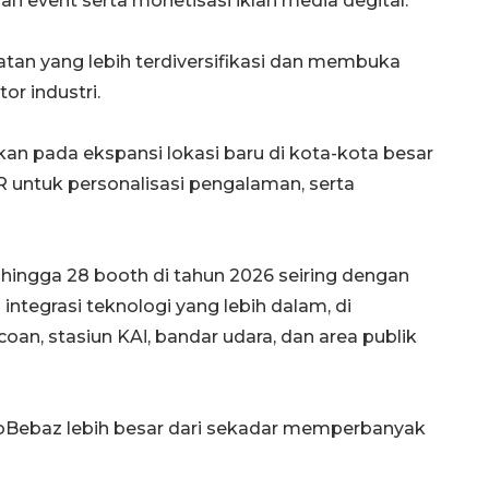
n event serta monetisasi iklan media degital.
tan yang lebih terdiversifikasi dan membuka
or industri.
an pada ekspansi lokasi baru di kota-kota besar
R untuk personalisasi pengalaman, serta
ngga 28 booth di tahun 2026 seiring dengan
integrasi teknologi yang lebih dalam, di
an, stasiun KAΙ, bandar udara, dan area publik
Memberantas kejahatan
Bebaz lebih besar dari sekadar memperbanyak
jalanan Jakarta
2026-08-05 18:00:00