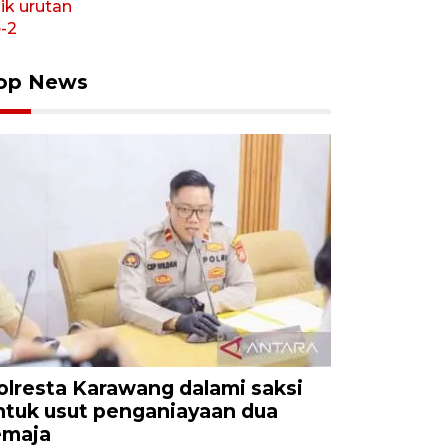
op News
olresta Karawang dalami saksi
ntuk usut penganiayaan dua
emaja