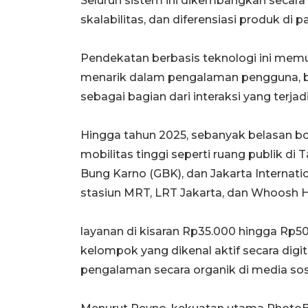
Seluruh sistem ini dikembangkan secara 
skalabilitas, dan diferensiasi produk di p
Pendekatan berbasis teknologi ini memu
menarik dalam pengalaman pengguna, bu
sebagai bagian dari interaksi yang terjad
Hingga tahun 2025, sebanyak belasan bo
mobilitas tinggi seperti ruang publik di
Bung Karno (GBK), dan Jakarta Internation
stasiun MRT, LRT Jakarta, dan Whoosh Ha
layanan di kisaran Rp35.000 hingga Rp5
kelompok yang dikenal aktif secara digi
pengalaman secara organik di media sosi