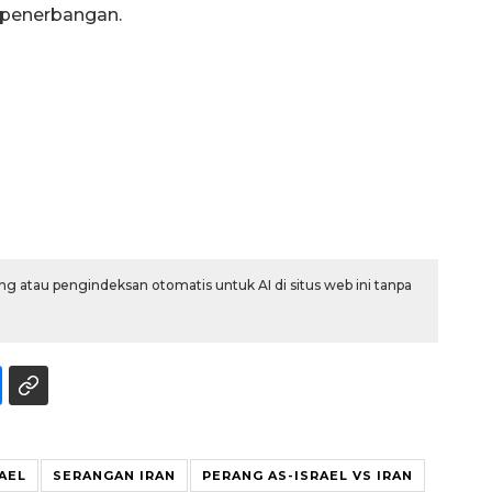
 penerbangan.
g atau pengindeksan otomatis untuk AI di situs web ini tanpa
Ekspedisi Rupiah Berdaulat
2026 sambangi Papua
AEL
SERANGAN IRAN
PERANG AS-ISRAEL VS IRAN