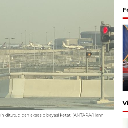
F
Komisi V DPR tinjau
perlintasan sebidang di
Stasiun Bogor
12 Juni 2026 18:49
V
ih ditutup dan akses dibayasi ketat. (ANTARA/Hanni