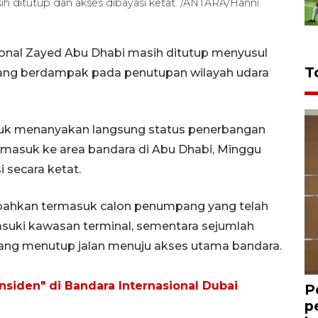
ih ditutup dan akses dibayasi ketat. /ANTARA/Hanni
ional Zayed Abu Dhabi masih ditutup menyusul
T
ang berdampak pada penutupan wilayah udara
tuk menanyakan langsung status penerbangan
 masuk ke area bandara di Abu Dhabi, Minggu
 secara ketat.
bahkan termasuk calon penumpang yang telah
suki kawasan terminal, sementara sejumlah
ang menutup jalan menuju akses utama bandara.
insiden" di Bandara Internasional Dubai
P
p