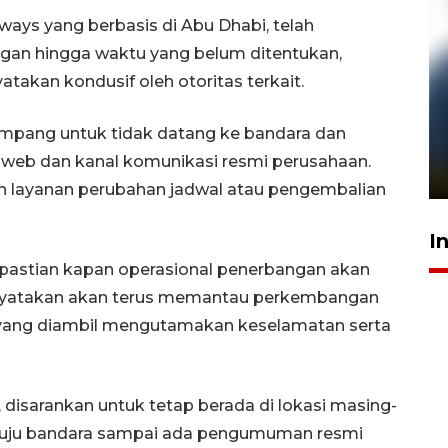
ays yang berbasis di Abu Dhabi, telah
n hingga waktu yang belum ditentukan,
akan kondusif oleh otoritas terkait.
Pelanggan Filaha Farm setia
pang untuk tidak datang ke bandara dan
sampai 8 tahan?
 web dan kanal komunikasi resmi perusahaan.
1 Juni 2026 05:47
layanan perubahan jadwal atau pengembalian
I
kepastian kapan operasional penerbangan akan
enyatakan akan terus memantau perkembangan
 yang diambil mengutamakan keselamatan serta
isarankan untuk tetap berada di lokasi masing-
nuju bandara sampai ada pengumuman resmi