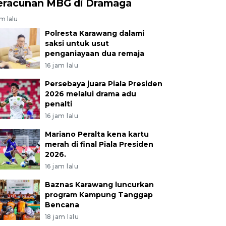
eracunan MBG di Dramaga
am lalu
Polresta Karawang dalami
saksi untuk usut
penganiayaan dua remaja
16 jam lalu
Persebaya juara Piala Presiden
2026 melalui drama adu
penalti
16 jam lalu
Mariano Peralta kena kartu
merah di final Piala Presiden
2026.
16 jam lalu
Baznas Karawang luncurkan
program Kampung Tanggap
Bencana
18 jam lalu