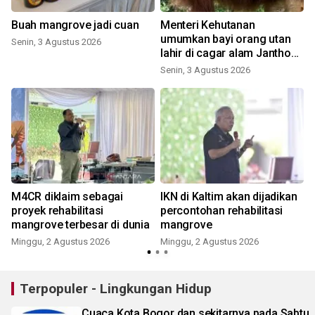
Buah mangrove jadi cuan
Menteri Kehutanan
umumkan bayi orang utan
Senin, 3 Agustus 2026
s
lahir di cagar alam Jantho
R
Aceh
Senin, 3 Agustus 2026
M4CR diklaim sebagai
IKN di Kaltim akan dijadikan
proyek rehabilitasi
percontohan rehabilitasi
mangrove terbesar di dunia
mangrove
Minggu, 2 Agustus 2026
Minggu, 2 Agustus 2026
K
Terpopuler - Lingkungan Hidup
Cuaca Kota Bogor dan sekitarnya pada Sabtu