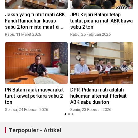
Jaksa yang tuntut mati ABK
JPU Kejari Batam tetap
Fandi Ramadhan kasus
tuntut pidana mati ABK bawa
sabu 2 ton minta maaf di
sabu 2 ton
hadapan DPR
Rabu, 11 Maret 2026
Rabu, 25 Februari 2026
PN Batam ajak masyarakat
DPR: Pidana mati adalah
turut kawal perkara sabu 2
hukuman alternatif terkait
ton
ABK sabu dua ton
Selasa, 24 Februari 2026
Senin, 23 Februari 2026
Terpopuler - Artikel