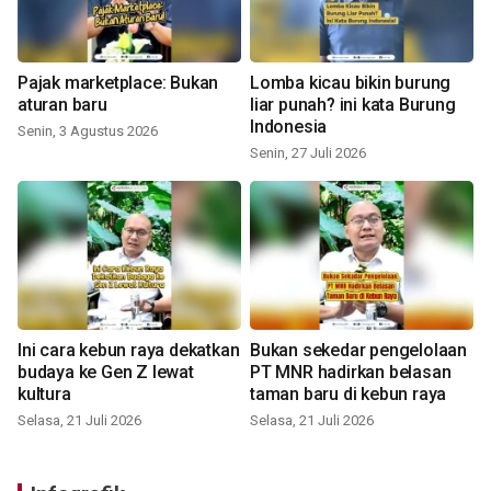
Pajak marketplace: Bukan
Lomba kicau bikin burung
aturan baru
liar punah? ini kata Burung
Indonesia
Senin, 3 Agustus 2026
Senin, 27 Juli 2026
Ini cara kebun raya dekatkan
Bukan sekedar pengelolaan
budaya ke Gen Z lewat
PT MNR hadirkan belasan
kultura
taman baru di kebun raya
Selasa, 21 Juli 2026
Selasa, 21 Juli 2026