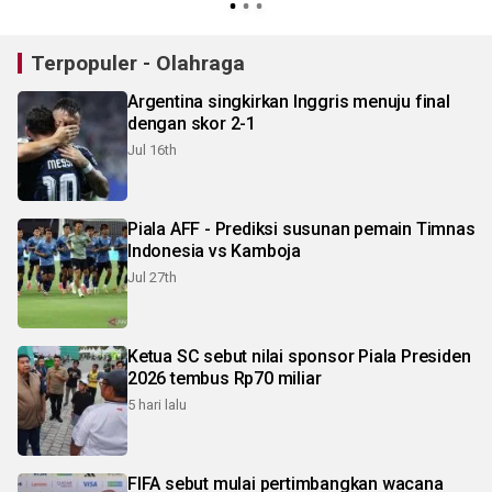
Terpopuler - Olahraga
Argentina singkirkan Inggris menuju final
dengan skor 2-1
Jul 16th
Piala AFF - Prediksi susunan pemain Timnas
Indonesia vs Kamboja
Jul 27th
Ketua SC sebut nilai sponsor Piala Presiden
2026 tembus Rp70 miliar
5 hari lalu
FIFA sebut mulai pertimbangkan wacana