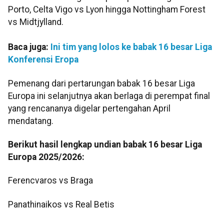
Porto, Celta Vigo vs Lyon hingga Nottingham Forest
vs Midtjylland.
Baca juga:
Ini tim yang lolos ke babak 16 besar Liga
Konferensi Eropa
Pemenang dari pertarungan babak 16 besar Liga
Europa ini selanjutnya akan berlaga di perempat final
yang rencananya digelar pertengahan April
mendatang.
Berikut hasil lengkap undian babak 16 besar Liga
Europa 2025/2026:
Ferencvaros vs Braga
Panathinaikos vs Real Betis