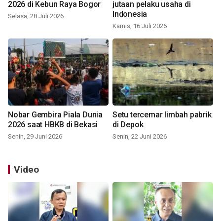
2026 di Kebun Raya Bogor
jutaan pelaku usaha di
Indonesia
Selasa, 28 Juli 2026
Kamis, 16 Juli 2026
Nobar Gembira Piala Dunia
Setu tercemar limbah pabrik
2026 saat HBKB di Bekasi
di Depok
Senin, 29 Juni 2026
Senin, 22 Juni 2026
Video