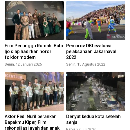
Film Penunggu Rumah: Buto
Pemprov DKI evaluasi
Ijo siap hadirkan horor
pelaksanaan Jakarnaval
S
folklor modern
2022
Senin, 12 Januari 2026
Senin, 15 Agustus 2022
Aktor Fedi Nuril perankan
Denyut kedua kota setelah
Bapakmu Kiper, Film
senja
rekonsiliasi ayah dan anak
Rabu, 22 Juli 2026