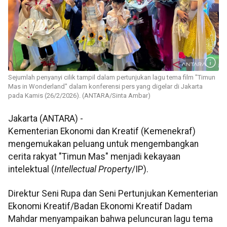
Sejumlah penyanyi cilik tampil dalam pertunjukan lagu tema film "Timun
Mas in Wonderland" dalam konferensi pers yang digelar di Jakarta
pada Kamis (26/2/2026). (ANTARA/Sinta Ambar)
Jakarta (ANTARA) -
Kementerian Ekonomi dan Kreatif (Kemenekraf)
mengemukakan peluang untuk mengembangkan
cerita rakyat "Timun Mas" menjadi kekayaan
intelektual (
Intellectual Property
/IP).
Direktur Seni Rupa dan Seni Pertunjukan Kementerian
Ekonomi Kreatif/Badan Ekonomi Kreatif Dadam
Mahdar menyampaikan bahwa peluncuran lagu tema