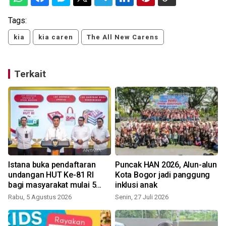
Tags:
kia
kia caren
The All New Carens
Terkait
Istana buka pendaftaran
Puncak HAN 2026, Alun-alun
undangan HUT Ke-81 RI
Kota Bogor jadi panggung
bagi masyarakat mulai 5
inklusi anak
Agustus
Rabu, 5 Agustus 2026
Senin, 27 Juli 2026
S