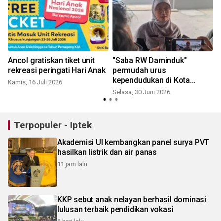
Ancol gratiskan tiket unit
"Saba RW Daminduk"
rekreasi peringati Hari Anak
permudah urus
kependudukan di Kota
Kamis, 16 Juli 2026
Depok
Selasa, 30 Juni 2026
S
Terpopuler - Iptek
Akademisi UI kembangkan panel surya PVT
hasilkan listrik dan air panas
11 jam lalu
KKP sebut anak nelayan berhasil dominasi
lulusan terbaik pendidikan vokasi