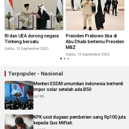
RI dan UEA dorong negara
Presiden Prabowo tiba di
Timteng bersatu
Abu Dhabi bertemu Presiden
e
MBZ
Sabtu, 13 September 2025
Sabtu, 13 September 2025
K
Terpopuler - Nasional
Menteri ESDM umumkan Indonesia berhenti
impor solar setelah ada B50
Jul 9th
KPK usut dugaan pemberian uang Rp100 juta
kepada Gus Miftah