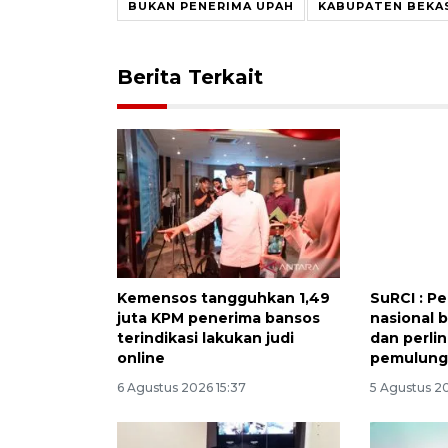
BUKAN PENERIMA UPAH
KABUPATEN BEKA
Berita Terkait
Kemensos tangguhkan 1,49
SuRCI : P
juta KPM penerima bansos
nasional 
terindikasi lakukan judi
dan perli
online
pemulun
6 Agustus 2026 15:37
5 Agustus 2