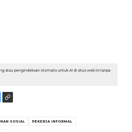
g atau pengindeksan otomatis untuk AI di situs web ini tanpa
Ekonomi triwulan II-2026
NAN SOSIAL
PEKERJA INFORMAL
tumbuh 5,29 persen