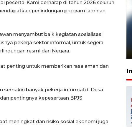
i peserta. Kami berharap di tahun 2026 seluruh
h mendapatkan perlindungan program jaminan
an menyambut baik kegiatan sosialisasi
Pelanggan Filaha Farm setia
sampai 8 tahan?
snya pekerja sektor informal, untuk segera
lindungan resmi dari Negara.
1 Juni 2026 05:47
gat penting untuk memberikan rasa aman dan
I
pkan semakin banyak pekerja informal di Desa
an pentingnya kepesertaan BPJS
at meningkat dan risiko sosial ekonomi juga