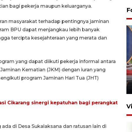
an bagi pekerja maupun keluarganya.
F
an masyarakat terhadap pentingnya jaminan
ogram BPU dapat menjangkau lebih banyak
ingga tercipta kesejahteraan yang merata dan
ram yang dapat diikuti pekerja informal antara
Komisi V DPR tinjau
n Jaminan Kematian (JKM) dengan iuran yang
perlintasan sebidang di
mengikuti program Jaminan Hari Tua (JHT)
Stasiun Bogor
12 Juni 2026 18:49
si Cikarang sinergi kepatuhan bagi perangkat
V
g ada di Desa Sukalaksana dan ratusan lain di