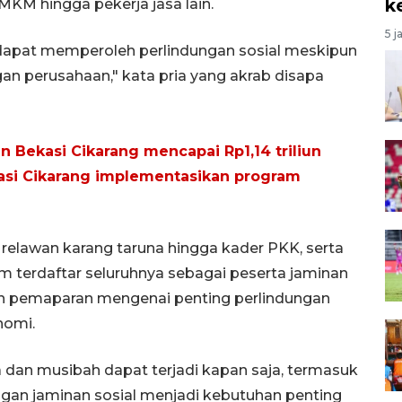
k
MKM hingga pekerja jasa lain.
5 j
p dapat memperoleh perlindungan sosial meskipun
gan perusahaan," kata pria yang akrab disapa
 Bekasi Cikarang mencapai Rp1,14 triliun
asi Cikarang implementasikan program
 relawan karang taruna hingga kader PKK, serta
um terdaftar seluruhnya sebagai peserta jaminan
gan pemaparan mengenai penting perlindungan
nomi.
a dan musibah dapat terjadi kapan saja, termasuk
ngan jaminan sosial menjadi kebutuhan penting